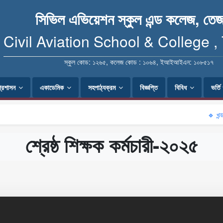
সিভিল এভিয়েশন স্কুল এন্ড কলেজ, তেজ
Civil Aviation School & College ,
স্কুল কোড: ১২৬৫, কলেজ কোড : ১০৬৪, ইআইআইএন: ১০৮৫১৭
প্রশাসন
একাডেমিক
সহপাঠ্যক্রম
বিজ্ঞপ্তি
বিবিধ
ভর্ত
🔹 খন্ডকালীন
শ্রেষ্ঠ শিক্ষক কর্মচারী-২০২৫