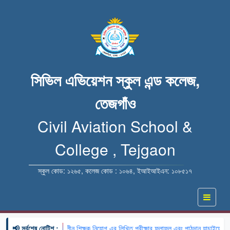
সিভিল এভিয়েশন স্কুল এন্ড কলেজ,
তেজগাঁও
Civil Aviation School &
College , Tejgaon
স্কুল কোড: ১২৬৫, কলেজ কোড : ১০৬৪, ইআইআইএন: ১০৮৫১৭
📢 সর্বশেষ নোটিশ :
🔹 খন্ডকালীন শিক্ষক নিয়োগ এর লিখিত পরীক্ষার ফলাফল এবং পাঠদান যাচাইয়ের বিষয় 