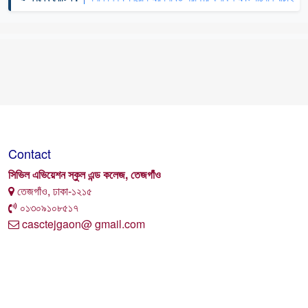
Contact
সিভিল এভিয়েশন স্কুল এন্ড কলেজ, তেজগাঁও
তেজগাঁও, ঢাকা-১২১৫
০১৩০৯১০৮৫১৭
casctejgaon@ gmail.com