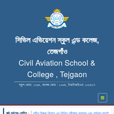
সিভিল এভিয়েশন স্কুল এন্ড কলেজ,
তেজগাঁও
Civil Aviation School &
College , Tejgaon
স্কুল কোড: ১২৬৫, কলেজ কোড : ১০৬৪, ইআইআইএন: ১০৮৫১৭
📢 সর্বশেষ নোটিশ :
🔹 খন্ডকালীন শিক্ষক নিয়োগ এর লিখিত পরীক্ষার ফলাফল এবং পাঠদান যাচাইয়ের ব