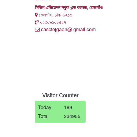
সিভিল এভিয়েশন স্কুল এন্ড কলেজ, তেজগাঁও
তেজগাঁও, ঢাকা-১২১৫
০১৩০৯১০৮৫১৭
casctejgaon@ gmail.com
Visitor Counter
Today
199
Total
234955