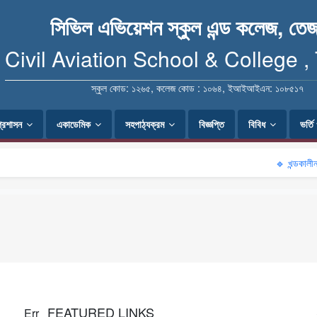
সিভিল এভিয়েশন স্কুল এন্ড কলেজ, তেজ
Civil Aviation School & College ,
স্কুল কোড: ১২৬৫, কলেজ কোড : ১০৬৪, ইআইআইএন: ১০৮৫১৭
প্রশাসন
একাডেমিক
সহপাঠ্যক্রম
বিজ্ঞপ্তি
বিবিধ
ভর্ত
🔹 খন্ডকালীন শ
FEATURED LINKS
Err