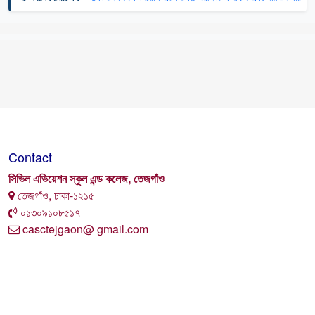
Contact
সিভিল এভিয়েশন স্কুল এন্ড কলেজ, তেজগাঁও
তেজগাঁও, ঢাকা-১২১৫
০১৩০৯১০৮৫১৭
casctejgaon@ gmail.com