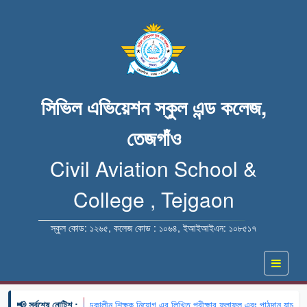
সিভিল এভিয়েশন স্কুল এন্ড কলেজ,
তেজগাঁও
Civil Aviation School &
College , Tejgaon
স্কুল কোড: ১২৬৫, কলেজ কোড : ১০৬৪, ইআইআইএন: ১০৮৫১৭
📢 সর্বশেষ নোটিশ :
🔹 খন্ডকালীন শিক্ষক নিয়োগ এর লিখিত পরীক্ষার ফলাফল এবং পাঠদান যাচাইয়ের