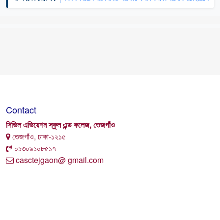
Contact
সিভিল এভিয়েশন স্কুল এন্ড কলেজ, তেজগাঁও
তেজগাঁও, ঢাকা-১২১৫
০১৩০৯১০৮৫১৭
casctejgaon@ gmail.com