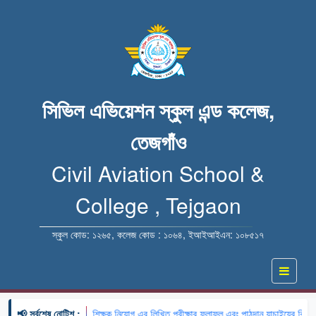
সিভিল এভিয়েশন স্কুল এন্ড কলেজ,
তেজগাঁও
Civil Aviation School &
College , Tejgaon
স্কুল কোড: ১২৬৫, কলেজ কোড : ১০৬৪, ইআইআইএন: ১০৮৫১৭
📢 সর্বশেষ নোটিশ :
🔹 খন্ডকালীন শিক্ষক নিয়োগ এর লিখিত পরীক্ষার ফলাফল এবং পাঠদান যাচাইয়ের বিষয় ও