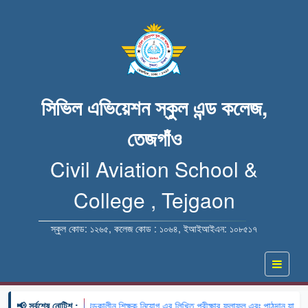
সিভিল এভিয়েশন স্কুল এন্ড কলেজ,
তেজগাঁও
Civil Aviation School &
College , Tejgaon
স্কুল কোড: ১২৬৫, কলেজ কোড : ১০৬৪, ইআইআইএন: ১০৮৫১৭
📢 সর্বশেষ নোটিশ :
🔹 খন্ডকালীন শিক্ষক নিয়োগ এর লিখিত পরীক্ষার ফলাফল এবং পাঠদান যাচাইয়