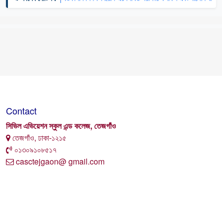
Contact
সিভিল এভিয়েশন স্কুল এন্ড কলেজ, তেজগাঁও
তেজগাঁও, ঢাকা-১২১৫
০১৩০৯১০৮৫১৭
casctejgaon@ gmail.com