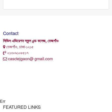
Contact
সিভিল এভিয়েশন স্কুল এন্ড কলেজ, তেজগাঁও
তেজগাঁও, ঢাকা-১২১৫
০১৩০৯১০৮৫১৭
casctejgaon@ gmail.com
Err
FEATURED LINKS