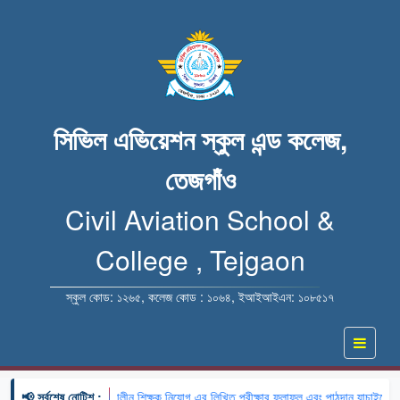
সিভিল এভিয়েশন স্কুল এন্ড কলেজ,
তেজগাঁও
Civil Aviation School &
College , Tejgaon
স্কুল কোড: ১২৬৫, কলেজ কোড : ১০৬৪, ইআইআইএন: ১০৮৫১৭
📢 সর্বশেষ নোটিশ :
🔹 খন্ডকালীন শিক্ষক নিয়োগ এর লিখিত পরীক্ষার ফলাফল এবং পাঠদান যাচাইয়ের বি