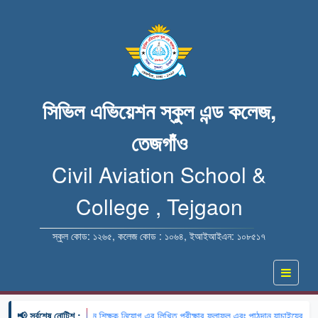
সিভিল এভিয়েশন স্কুল এন্ড কলেজ,
তেজগাঁও
Civil Aviation School &
College , Tejgaon
স্কুল কোড: ১২৬৫, কলেজ কোড : ১০৬৪, ইআইআইএন: ১০৮৫১৭
📢 সর্বশেষ নোটিশ :
🔹 খন্ডকালীন শিক্ষক নিয়োগ এর লিখিত পরীক্ষার ফলাফল এবং পাঠদান যাচাইয়ের বিষয় 