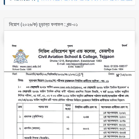
নিয়োগ (২০২৬/ক) চূড়ান্ত ফলাফল : খন্ড-০১