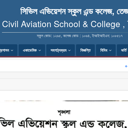
সিভিল এভিয়েশন স্কুল এন্ড কলেজ, তেজ
Civil Aviation School & College ,
স্কুল কোড: ১২৬৫, কলেজ কোড : ১০৬৪, ইআইআইএন: ১০৮৫১৭
প্রশাসন
একাডেমিক
সহপাঠ্যক্রম
বিজ্ঞপ্তি
বিবিধ
ভর্ত
🔹 খন্ডক