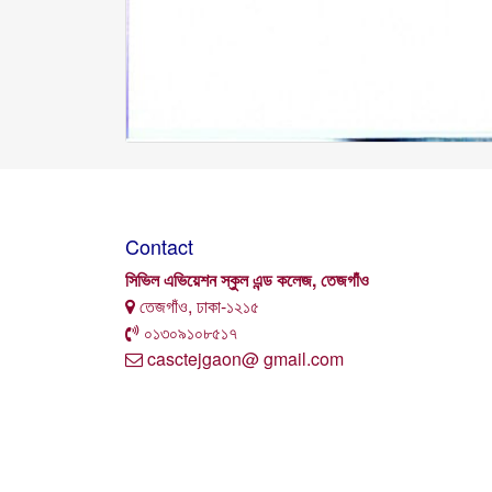
Contact
সিভিল এভিয়েশন স্কুল এন্ড কলেজ, তেজগাঁও
তেজগাঁও, ঢাকা-১২১৫
০১৩০৯১০৮৫১৭
casctejgaon@ gmail.com