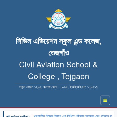
সিভিল এভিয়েশন স্কুল এন্ড কলেজ,
তেজগাঁও
Civil Aviation School &
College , Tejgaon
স্কুল কোড: ১২৬৫, কলেজ কোড : ১০৬৪, ইআইআইএন: ১০৮৫১৭
🔹 খন্ডকালীন শিক্ষক নিয়োগ এর লিখিত পরীক্ষার ফলাফল এবং পাঠদান যাচাইয়
📢 সর্বশেষ নোটিশ :