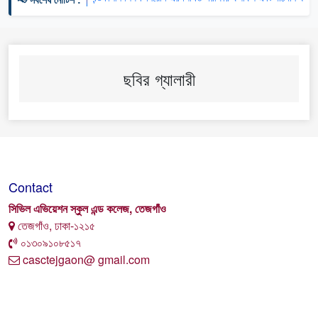
ছবির গ্যালারী
Contact
সিভিল এভিয়েশন স্কুল এন্ড কলেজ, তেজগাঁও
তেজগাঁও, ঢাকা-১২১৫
০১৩০৯১০৮৫১৭
casctejgaon@ gmail.com