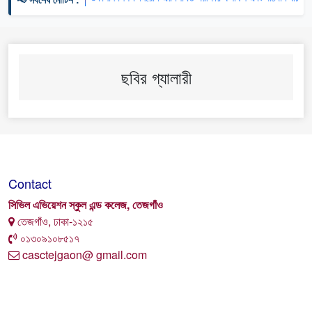
ছবির গ্যালারী
Contact
সিভিল এভিয়েশন স্কুল এন্ড কলেজ, তেজগাঁও
তেজগাঁও, ঢাকা-১২১৫
০১৩০৯১০৮৫১৭
casctejgaon@ gmail.com