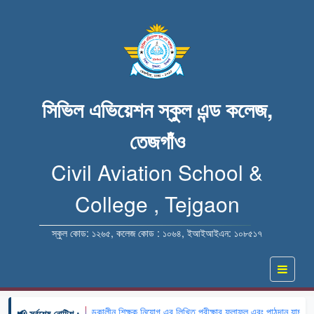
সিভিল এভিয়েশন স্কুল এন্ড কলেজ,
তেজগাঁও
Civil Aviation School &
College , Tejgaon
স্কুল কোড: ১২৬৫, কলেজ কোড : ১০৬৪, ইআইআইএন: ১০৮৫১৭
🔹 খন্ডকালীন শিক্ষক নিয়োগ এর লিখিত পরীক্ষার ফলাফল এবং পাঠদান যাচাইয়ে
📢 সর্বশেষ নোটিশ :